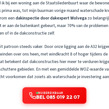
 ik bij een woning aan de Staatsliedenbuurt waar de bewoner
k prima was, tot mijn buurman vorige maand waterschade kre
arom een
dakinspectie door dakexpert Wolvega
zo belangrijk
at er aan de buitenkant gebeurt, maar 70% van de problemen
 of in de dakconstructie zelf.
dit patroon steeds vaker. Door onze ligging aan de A32 krijg
inden over ons heen, met windkracht 8 of hoger tijdens de 
t betekent dat dakconstructies hier meer te verduren krijg
eschuttere gebieden. En met een gemiddelde WOZ-waarde va
cht voorkomen dat zoiets als waterschade je investering aan
NU BEREIKBAAR
BEL 085 019 22 07