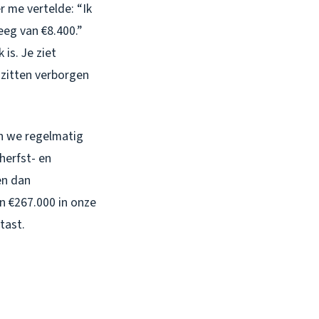
 me vertelde: “Ik
eg van €8.400.”
 is. Je ziet
 zitten verborgen
en we regelmatig
herfst- en
en dan
n €267.000 in onze
tast.