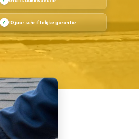
✓
Gratis dakinspectie
✓
10 jaar schriftelijke garantie