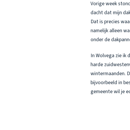
Vorige week stond
dacht dat mijn da
Dat is precies wa
namelijk alleen w
onder de dakpannen
In Wolvega zie ik 
harde zuidwestenw
wintermaanden. Da
bijvoorbeeld in b
gemeente wil je e