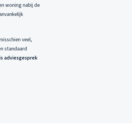
en woning nabij de
nvankelijk
misschien veel,
en standaard
is adviesgesprek