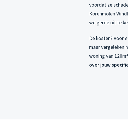
voordat ze schade
Korenmolen Windlu
weigerde uit te k
De kosten? Voor ee
maar vergeleken m
woning van 120m² i
over jouw specifi