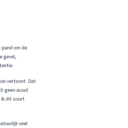
het pand om de
e gevel,
tentie.
oei vertoont. Dat
ch geen acuut
ik dit soort
tuurlijk veel