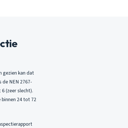
ctie
h gezien kan dat
ens de NEN 2767-
6 (zeer slecht).
e binnen 24 tot 72
nspectierapport