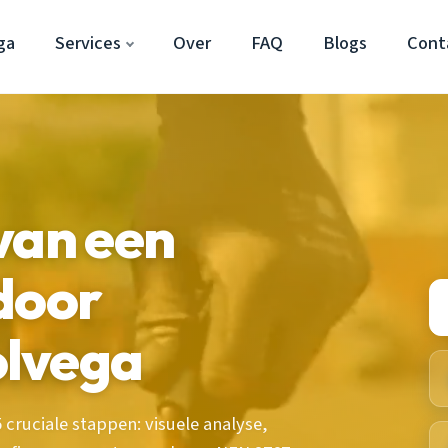
ga
Services
Over
FAQ
Blogs
Cont
van een
door
lvega
 cruciale stappen: visuele analyse,