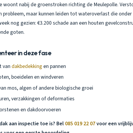
 je woont nabij de groenstroken richting de Meulepolle. Verst
in probleem, maar kunnen leiden tot wateroverlast die onder
 week nog gezien: €3.200 schade aan een houten gevelconstru
ende goten.
nteer in deze fase
t van
dakbedekking
en pannen
oten, boeidelen en windveren
an mos, algen of andere biologische groei
uren, verzakkingen of deformaties
oorstenen en dakdoorvoeren
 dak aan inspectie toe is? Bel
085 019 22 07
voor een vrijbli
s voor een eerste beoordeling.