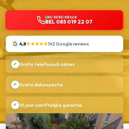
NU BEREIKBAAR
BEL 085 019 22 07
4,8
★★★★★
143 Google reviews
✓
Gratis telefonisch advies
✓
Gratis dakinspectie
✓
10 jaar schriftelijke garantie