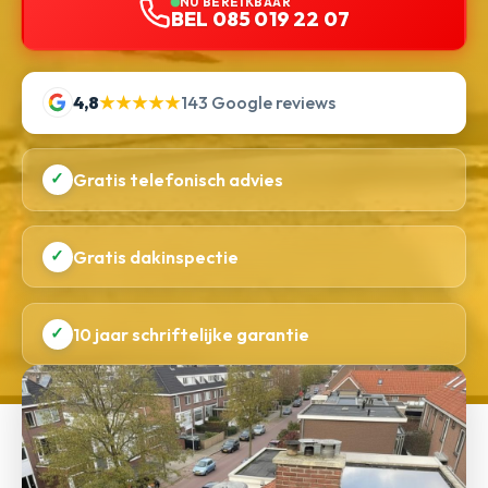
NU BEREIKBAAR
BEL 085 019 22 07
4,8
★★★★★
143 Google reviews
✓
Gratis telefonisch advies
✓
Gratis dakinspectie
✓
10 jaar schriftelijke garantie