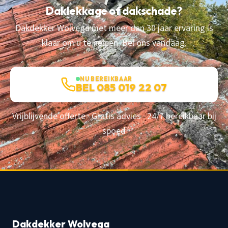
Daklekkage of dakschade?
Dakdekker Wolvega met meer dan 30 jaar ervaring is
klaar om u te helpen. Bel ons vandaag.
NU BEREIKBAAR
BEL 085 019 22 07
Vrijblijvende offerte · Gratis advies · 24/7 bereikbaar bij
spoed
Dakdekker Wolvega