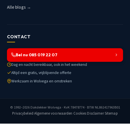
Alle blogs →
CONTACT
Bel nu 085 019 22 07
Dag en nacht bereikbaar, ook in het weekend
Altijd een gratis, vrijblijvende offerte
Werkzaam in Wolvega en omstreken
© 1992–2026
Dakdekker Wolvega
· KvK 78478774 · BTW NL861417963B01
Privacybeleid
·
Algemene voorwaarden
·
Cookies
·
Disclaimer
·
Sitemap