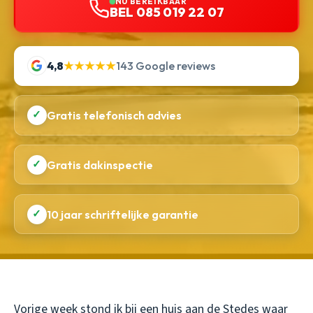
NU BEREIKBAAR
BEL 085 019 22 07
4,8
★★★★★
143 Google reviews
✓
Gratis telefonisch advies
✓
Gratis dakinspectie
✓
10 jaar schriftelijke garantie
Vorige week stond ik bij een huis aan de Stedes waar